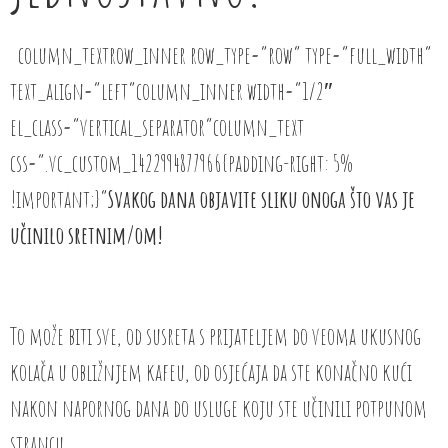
column_textrow_inner row_type=”row” type=”full_width”
text_align=”left”column_inner width=”1/2″
el_class=”vertical_separator”column_text
css=”.vc_custom_1422994877966{padding-right: 5%
!important;}”
Svakog dana objavite sliku onoga što vas je
učinilo sretnim/om!
To može biti sve, od susreta s prijateljem do veoma ukusnog
kolača u obližnjem kafeu, od osjećaja da ste konačno kući
nakon napornog dana do usluge koju ste učinili potpunom
strancu.