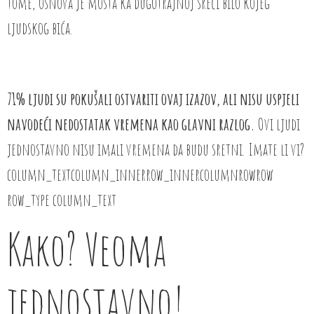
tome, osnova je mosta ka dugotrajnoj sreći bilo kojeg
ljudskog bića.
71% ljudi su pokušali ostvariti ovaj izazov, ali nisu uspjeli
navodeći nedostatak vremena kao glavni razlog.
Ovi ljudi
jednostavno nisu imali vremena da budu sretni. Imate li vi?
column_textcolumn_innerrow_innercolumnrowrow
row_type column_text
Kako? Veoma
jednostavno!