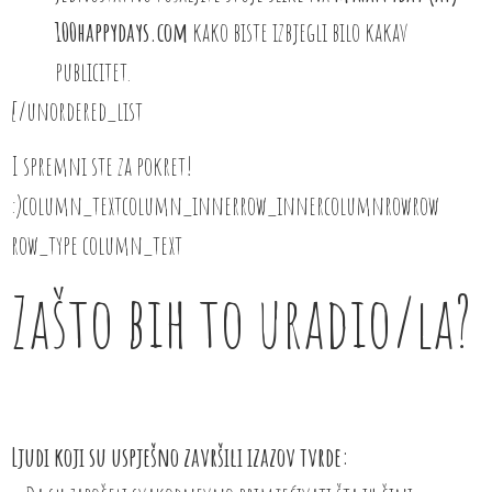
100happydays.com
kako biste izbjegli bilo kakav
publicitet.
[/unordered_list
I spremni ste za pokret!
:)column_textcolumn_innerrow_innercolumnrowrow
row_type column_text
Zašto bih to uradio/la?
Ljudi koji su uspješno završili izazov tvrde: