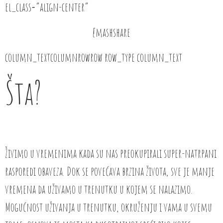
el_class=”align-center”
[mashshare
column_textcolumnrowrow row_type column_text
Šta?
Živimo u vremenima kada su nas preokupirali super-natrpani
rasporedi obaveza. Dok se povećava brzina života, sve je manje
vremena da uživamo u trenutku u kojem se nalazimo.
Mogućnost uživanja u trenutku, okruženju i vama u svemu