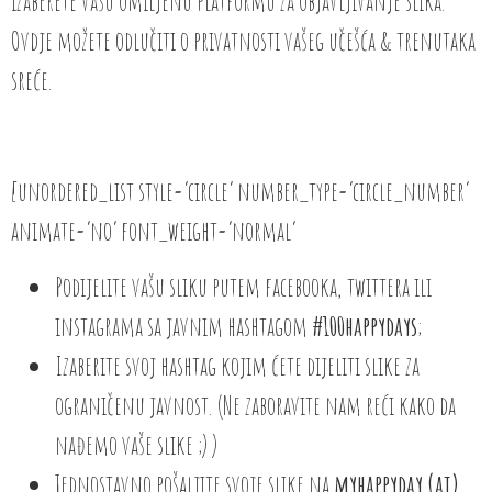
izaberete vašu omiljenu platformu za objavljivanje slika.
Ovdje možete odlučiti o privatnosti vašeg učešća & trenutaka
sreće.
[unordered_list style=’circle’ number_type=’circle_number’
animate=’no’ font_weight=’normal’
Podijelite vašu sliku putem facebooka, twittera ili
instagrama sa javnim hashtagom
#100happydays
;
Izaberite svoj hashtag kojim ćete dijeliti slike za
ograničenu javnost. (Ne zaboravite nam reći kako da
nađemo vaše slike ;) )
Jednostavno pošaljite svoje slike na
myhappyday (at)