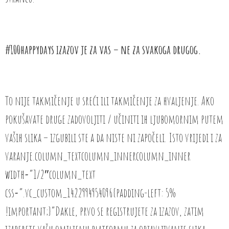
#100happydays izazov je za vas – ne za svakoga drugog.
To nije takmičenje u sreći ili takmičenje za hvaljenje. Ako
pokušavate druge zadovoljiti / učiniti ih ljubomornim putem
vaših slika – izgubili ste a da niste ni započeli. Isto vrijedi i za
varanje.column_textcolumn_innercolumn_inner
width=”1/2″column_text
css=”.vc_custom_1422994954096{padding-left: 5%
!important;}”Dakle, prvo se registrujete za izazov, zatim