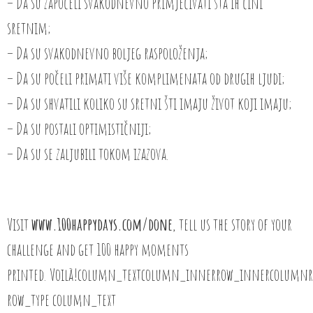
– Da su započeli svakodnevno primjećivati šta ih čini
sretnim;
– Da su svakodnevno boljeg raspoloženja;
– Da su počeli primati više komplimenata od drugih ljudi;
– Da su shvatili koliko su sretni šti imaju život koji imaju;
– Da su postali optimističniji;
– Da su se zaljubili tokom izazova.
Visit
www.100happydays.com/done
, tell us the story of your
challenge and get 100 happy moments
printed. Voilà!column_textcolumn_innerrow_innercolumn
row_type column_text