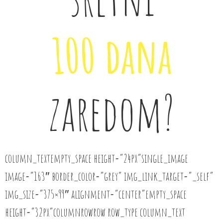
100 dana
zaredom?
column_textempty_space height=”24px”single_image
image=”163″ border_color=”grey” img_link_target=”_self”
img_size=”375×99″ alignment=”center”empty_space
height=”32px”columnrowrow row_type column_text