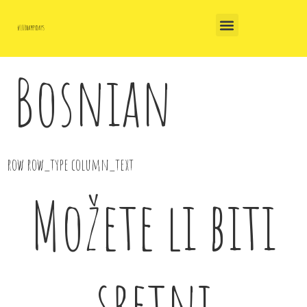
Bosnian
row row_type column_text
Možete li biti
sretni