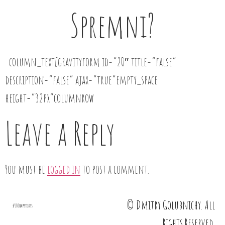
Spremni?
column_text[gravityform id=”20″ title=”false”
description=”false” ajax=”true”empty_space
height=”32px”columnrow
Leave a Reply
You must be
logged in
to post a comment.
© Dmitry Golubnichy. All
Rights Reserved.