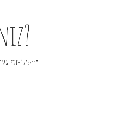
niz?
 img_size=”375×99″