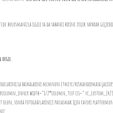
afede bulusmanızla ilgili ya da yabancı birine iyilik yaparak geçir
n degil.
ograflarınızla baskalarını memnun etmeye/kıskandırmaya çalısırs
rcolumn_inner width=”1/2″column_text css=”.vc_custom_14234
ıt olun, sonra fotograflarınızı paylasmak için favori platformu
niz.