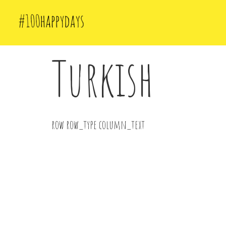
Turkish
row row_type column_text