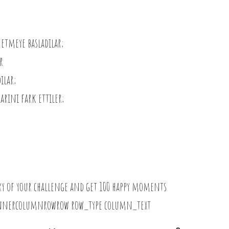
etmeye basladılar;
r
ılar;
arını fark ettiler;
tory of your challenge and get 100 happy moments
nnercolumnrowrow row_type column_text