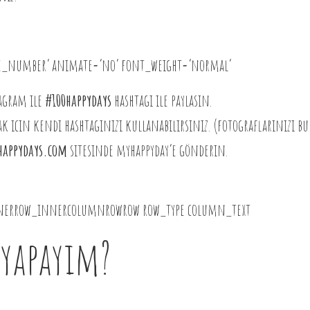
rcle_number’ animate=’no’ font_weight=’normal’
tagram ile
#100happydays
hashtagı ile paylasın.
icin kendi hashtagınızı kullanabilirsiniz. (fotograflarınızı bul
happydays.com
sitesinde myhappyday’e gönderin.
nnerrow_innercolumnrowrow row_type column_text
 yapayım?