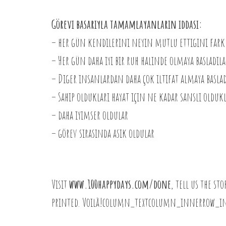
Görevi basarıyla tamamlayanların iddası:
– her gün kendilerini neyin mutlu ettigini fark 
– Her gün daha iyi bir ruh halinde olmaya basladıla
– Diger insanlardan daha çok iltifat almaya baslad
– Sahip oldukları hayat için ne kadar sanslı oldukl
– daha iyimser oldular
– görev sırasında asık oldular
Visit
www.100happydays.com/done
, tell us the s
printed. Voilà!column_textcolumn_innerrow_i