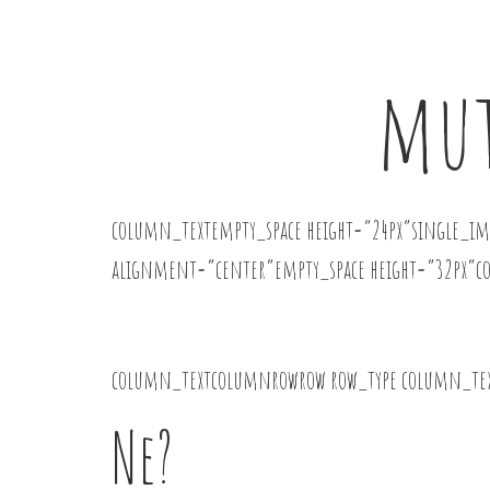
mut
column_textempty_space height=”24px”single_im
alignment=”center”empty_space height=”32px”c
column_textcolumnrowrow row_type column_te
Ne?