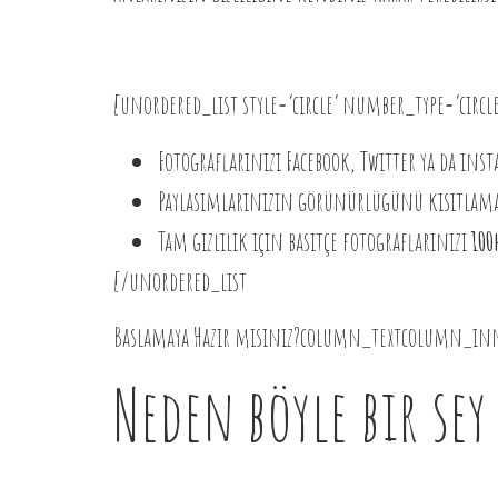
[unordered_list style=’circle’ number_type=’ci
Fotograflarınızı Facebook, Twitter ya da ins
Paylasımlarınızın görünürlügünü kısıtlamak 
Tam gizlilik için basitçe fotograflarınızı
100
[/unordered_list
Baslamaya Hazır mısınız?column_textcolumn_i
Neden böyle bir sey