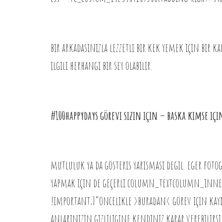
bir arkadasınızla lezzetli bir kek yemek için bir k
ilgili herhangi bir sey olabilir.
#100happydays görevi sizin için – baska kimse içi
mutluluk ya da gösteris yarısması degil. eger fot
yapmak için de geçerli.column_textcolumn_inne
!important;}”öncelikle >buradan< görev için kay
anlarınızın gizliligine kendiniz karar verebilirsi