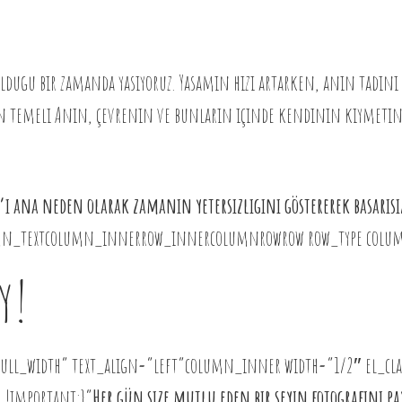
ldugu bir zamanda yasıyoruz. Yasamın hızı artarken, anın tadını 
 temeli Anın, çevrenin ve bunların içinde kendinin kıymetini 
 ana neden olarak zamanın yetersizligini göstererek basarısı
olumn_textcolumn_innerrow_innercolumnrowrow row_type colu
y!
ll_width” text_align=”left”column_inner width=”1/2″ el_cla
 !important;}”
Her gün size mutlu eden bir seyin fotografını pa