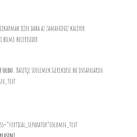
cıkarmak icin daha az zamanınız kalıyor.
bilme becerisidir.
z oldu.
Basitçe söylemek gerekirse bu insanların
mn_text
ss=”vertical_separator”column_text
ylasın!