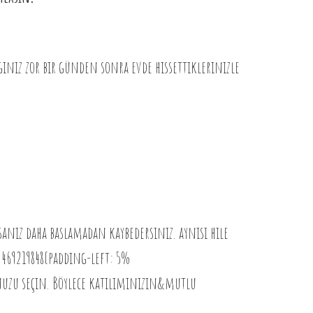
diginiz zor bir günden sonra evde hissettiklerinizle
anız daha baslamadan kaybedersiniz. aynısı hile
69219848{padding-left: 5%
nuzu seçin. Böylece katılımınızın&mutlu