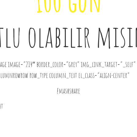
100 gün
lu olabilir misi
age image=”214″ border_color=”grey” img_link_target=”_self”
olumnrowrow row_type column_text el_class=”align-center”
[mashshare
xt