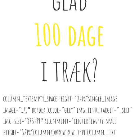
100 dage
i træk?
column_textempty_space height=”24px”single_image
image=”170″ border_color=”grey” img_link_target=”_self”
img_size=”375×99″ alignment=”center”empty_space
height=”32px”columnrowrow row_type column_text