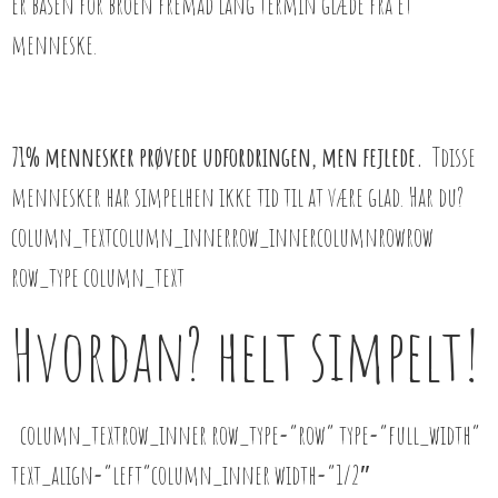
er basen for broen fremad lang termin glæde fra et
menneske.
71% mennesker prøvede udfordringen, men fejlede.
Tdisse
mennesker har simpelhen ikke tid til at være glad. Har du?
column_textcolumn_innerrow_innercolumnrowrow
row_type column_text
Hvordan? helt simpelt!
column_textrow_inner row_type=”row” type=”full_width”
text_align=”left”column_inner width=”1/2″