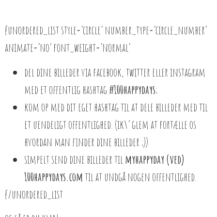
[unordered_list style=’circle’ number_type=’circle_number’
animate=’no’ font_weight=’normal’
del dine billeder via facebook, twitter eller instagram
med et offentlig hashtag
#100happydays
;
kom op med dit eget hashtag til at dele billeder med til
et uendeligt offentlighed. (ik\’ glem at fortælle os
hvordan man finder dine billeder ;))
simpelt send dine billeder til
myhappyday (ved)
100happydays.com
til at undgå nogen offentlighed.
[/unordered_list