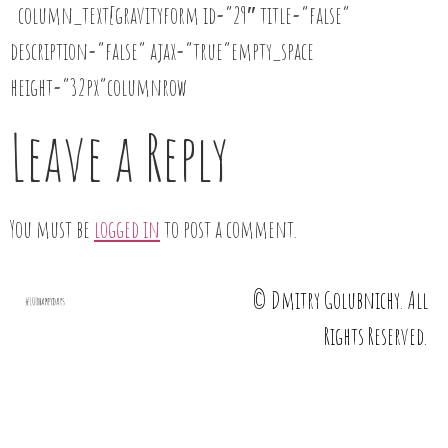
column_text[gravityform id=”29″ title=”false”
description=”false” ajax=”true”empty_space
height=”32px”columnrow
Leave a Reply
You must be
logged in
to post a comment.
© Dmitry Golubnichy. All
Rights Reserved.