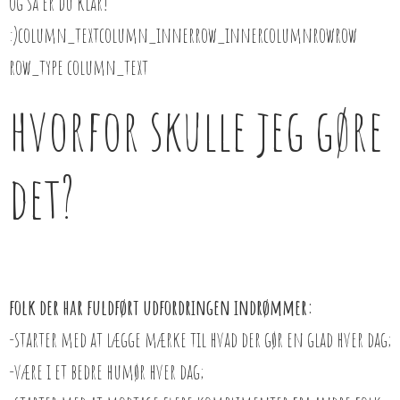
og så er du klar!
:)column_textcolumn_innerrow_innercolumnrowrow
row_type column_text
hvorfor skulle jeg gøre
det?
folk der har fuldført udfordringen indrømmer:
-starter med at lægge mærke til hvad der gør en glad hver dag;
-være i et bedre humør hver dag;