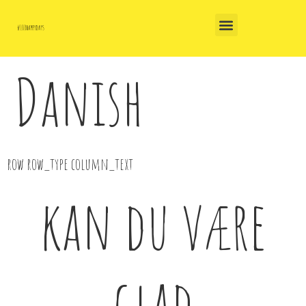
Danish
row row_type column_text
kan du være
glad