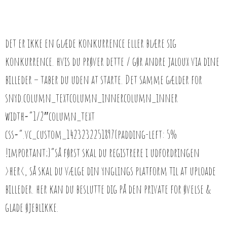
det er ikke en glæde konkurrence eller blære sig
konkurrence. hvis du prøver dette / gør andre jaloux via dine
billeder – taber du uden at starte. Det samme gælder for
snyd.column_textcolumn_innercolumn_inner
width=”1/2″column_text
css=”.vc_custom_1423232251897{padding-left: 5%
!important;}”så først skal du registrere i udfordringen
>her<, så skal du vælge din ynglings platform til at uploade
billeder. her kan du beslutte dig på den private for øvelse &
glade øjeblikke.